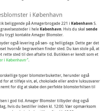
esblomster i København
tik beliggende på Amagerbrogade 221 i
København
S.
begravelsessteder i hele
København
. Hvis du skal
sende
 du trygt kontakte Amager Blomster.
byder også levering på søn- og helligdage. Dette gør det
nset hvornår begravelsen finder sted. Du kan stole på, at
 rette sted til den aftalte tid. Butikken er kendt som et
er i København
.
rskellige typer blomsterbuketter, herunder også
for at tilføje vin, øl, chokolade eller andre luksusvarer
 nemt for dig at skabe den perfekte blomsterhilsen til
velsen i god tid. Amager Blomster tilbyder dog også
dag, hvis du bestiller inden kl. 12:00. Vær opmærksom