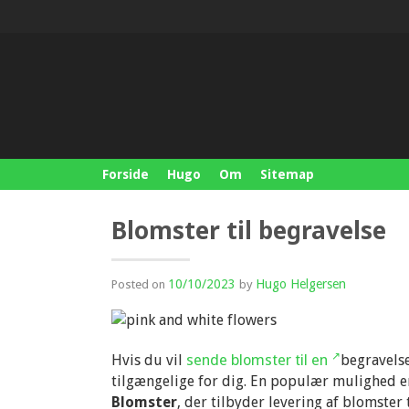
S
k
i
p
t
o
c
o
n
Forside
Hugo
Om
Sitemap
t
e
n
Blomster til begravelse
t
10/10/2023
Hugo Helgersen
Posted on
by
Hvis du vil
sende blomster til en
begravels
tilgængelige for dig. En populær mulighed er
Blomster
, der tilbyder levering af blomster