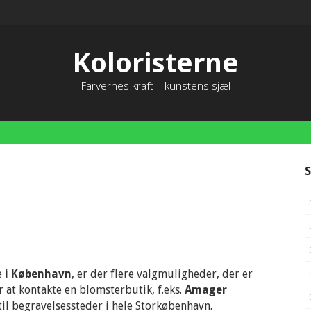
Koloristerne
Farvernes kraft – kunstens sjæl
S
e
i København
, er der flere valgmuligheder, der er
 at kontakte en blomsterbutik, f.eks.
Amager
 til begravelsessteder i hele Storkøbenhavn.