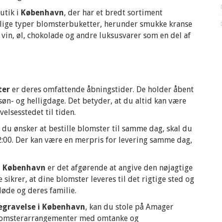
utik i
København
, der har et bredt sortiment
ellige typer blomsterbuketter, herunder smukke kranse
 vin, øl, chokolade og andre luksusvarer som en del af
ter
er deres omfattende åbningstider. De holder åbent
søn- og helligdage. Det betyder, at du altid kan være
velsesstedet til tiden.
 du ønsker at bestille blomster til samme dag, skal du
 12:00. Der kan være en merpris for levering samme dag,
i København
er det afgørende at angive den nøjagtige
sikrer, at dine blomster leveres til det rigtige sted og
døde og deres familie.
egravelse i København
, kan du stole på Amager
 blomsterarrangementer med omtanke og